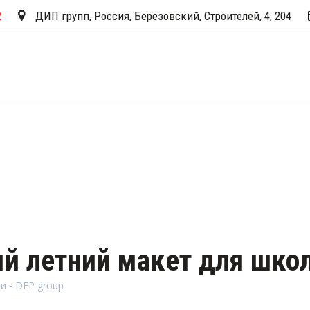
2
ДИП групп
,
Россия
,
Берёзовский
,
Строителей, 4
,
204
ый летний макет для шко
и - DEP group