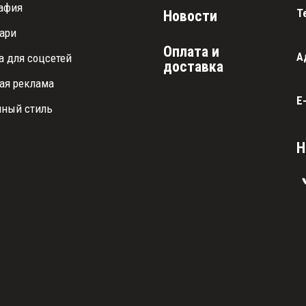
афия
Т
Новости
ари
Оплата и 
А
а для соцсетей
доставка
ая реклама
E
ный стиль
Н